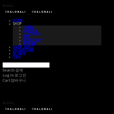
할로발리
HOME
SHOP
FABRIC
SARONG
CLOTHING
BAG
ACCESSORY
예약 상품
BATIK CLASS
SHOWROOM
REVIEW
Q&A
Search
검색
Log In
로그인
Cart
장바구니
할로발리