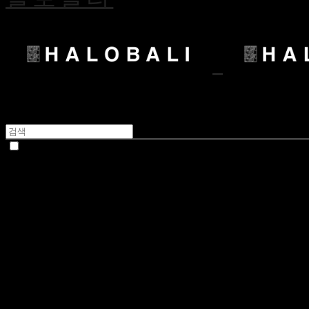
Photo Review
No.
Product
Subject
Writer
Date
Rating
643
Bunny Clover - Butter Yellow Totebag
가방이 커서 보부상한테 딱 좋아요 여름에 휘뚜루마뚜루 사용
네이버 구매평
/
2026.08.01 10:29