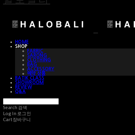
HOME
SHOP
FABRIC
SARONG
CLOTHING
BAG
ACCESSORY
예약 상품
BATIK CLASS
SHOWROOM
REVIEW
Q&A
Search
검색
Log In
로그인
Cart
장바구니