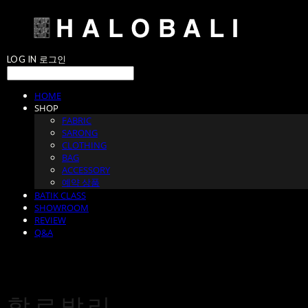
LOG IN
로그인
HOME
SHOP
FABRIC
SARONG
CLOTHING
BAG
ACCESSORY
예약 상품
BATIK CLASS
SHOWROOM
REVIEW
Q&A
할로발리