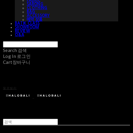
FABRIC
SARONG
CLOTHING
BAG
ACCESSORY
예약 상품
BATIK CLASS
SHOWROOM
REVIEW
Q&A
Search
검색
Log In
로그인
Cart
장바구니
할로발리