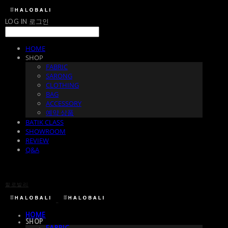
LOG IN
로그인
HOME
SHOP
FABRIC
SARONG
CLOTHING
BAG
ACCESSORY
예약 상품
BATIK CLASS
SHOWROOM
REVIEW
Q&A
할로발리
HOME
SHOP