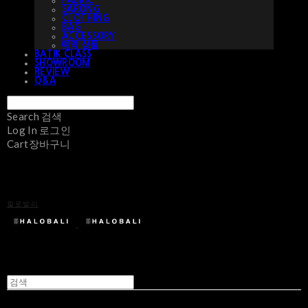
FABRIC
SARONG
CLOTHING
BAG
ACCESSORY
예약 상품
BATIK CLASS
SHOWROOM
REVIEW
Q&A
Search
검색
Log In
로그인
Cart
장바구니
할로발리