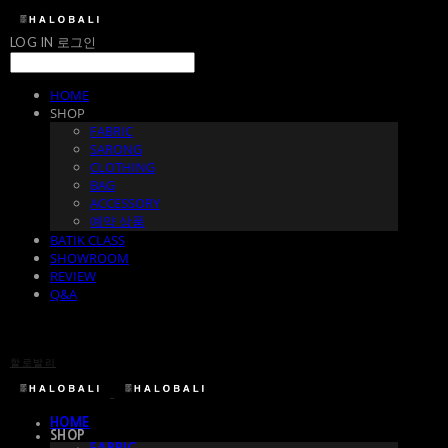
LOG IN
로그인
HOME
SHOP
FABRIC
SARONG
CLOTHING
BAG
ACCESSORY
예약 상품
BATIK CLASS
SHOWROOM
REVIEW
Q&A
할로발리
HOME
SHOP