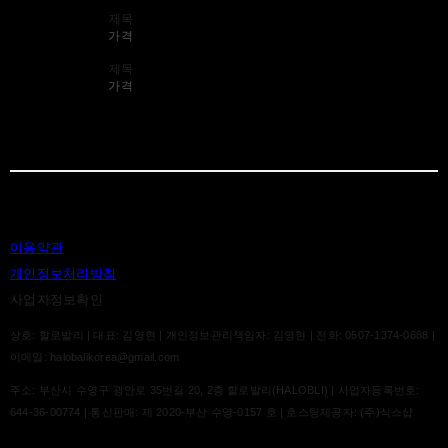
제목
가격
제목
가격
이용약관
개인정보처리방침
사업자정보확인
상호: 할로발리 | 대표: 김영현 | 개인정보관리책임자: 김영현 | 전화: 0507-1374-0688 |
이메일: halobalikorea@gmail.com
주소: 부산시 수영구 광안로 35번길 20, 2층 할로발리(HALOBLI) | 사업자등록번호:
644-36-00774
| 통신판매:
제 2020-부산 수영-0157 호
| 호스팅제공자: (주)식스샵