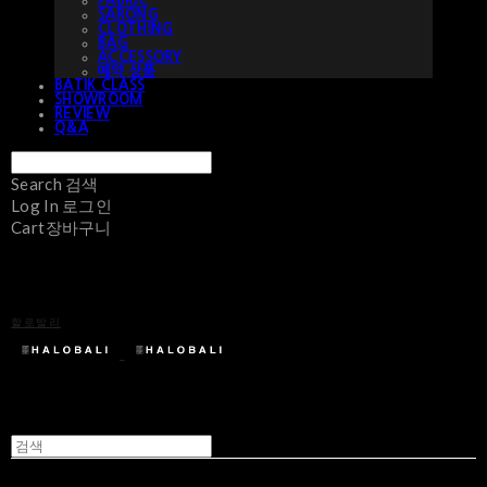
FABRIC
SARONG
CLOTHING
BAG
ACCESSORY
예약 상품
BATIK CLASS
SHOWROOM
REVIEW
Q&A
Search
검색
Log In
로그인
Cart
장바구니
할로발리