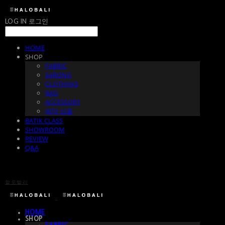
LOG IN
로그인
HOME
SHOP
FABRIC
SARONG
CLOTHING
BAG
ACCESSORY
예약 상품
BATIK CLASS
SHOWROOM
REVIEW
Q&A
할로발리
HOME
SHOP