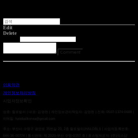
Edit
Delete
글쓴이
내용
Comment
Return To List
이용약관
개인정보처리방침
사업자정보확인
상호: 할로발리 | 대표: 김영현 | 개인정보관리책임자: 김영현 | 전화: 0507-1374-0688 |
이메일: halobalikorea@gmail.com
주소: 부산시 수영구 광안로 35번길 20, 2층 할로발리(HALOBLI) | 사업자등록번호:
644-36-00774
| 통신판매:
제 2020-부산 수영-0157 호
| 호스팅제공자: (주)식스샵