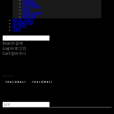
FABRIC
SARONG
CLOTHING
BAG
ACCESSORY
예약 상품
BATIK CLASS
SHOWROOM
REVIEW
Q&A
Search
검색
Log In
로그인
Cart
장바구니
할로발리