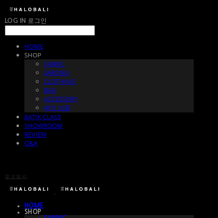
LOG IN
로그인
HOME
SHOP
FABRIC
SARONG
CLOTHING
BAG
ACCESSORY
예약 상품
BATIK CLASS
SHOWROOM
REVIEW
Q&A
할로발리
HOME
SHOP