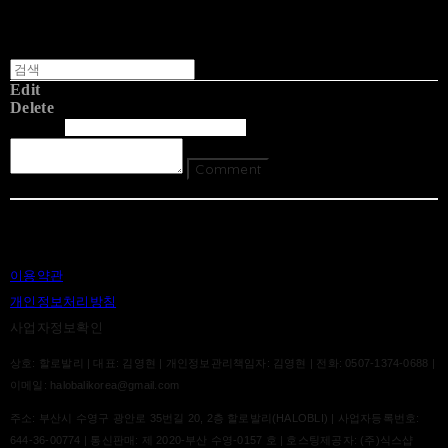
Edit
Delete
글쓴이
내용
Comment
Return To List
이용약관
개인정보처리방침
사업자정보확인
상호: 할로발리 | 대표: 김영현 | 개인정보관리책임자: 김영현 | 전화: 0507-1374-0688 |
이메일: halobalikorea@gmail.com
주소: 부산시 수영구 광안로 35번길 20, 2층 할로발리(HALOBLI) | 사업자등록번호:
644-36-00774
| 통신판매:
제 2020-부산 수영-0157 호
| 호스팅제공자: (주)식스샵