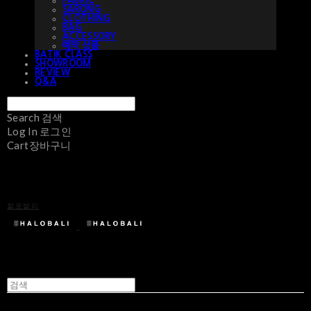
FABRIC
SARONG
CLOTHING
BAG
ACCESSORY
예약 상품
BATIK CLASS
SHOWROOM
REVIEW
Q&A
Search
검색
Log In
로그인
Cart
장바구니
할로발리