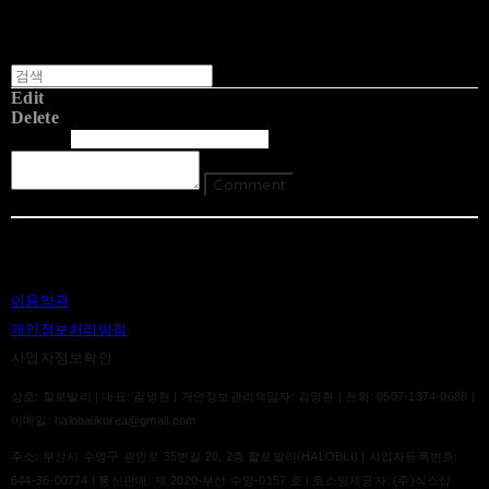
Edit
Delete
글쓴이
내용
Comment
Return To List
이용약관
개인정보처리방침
사업자정보확인
상호: 할로발리 | 대표: 김영현 | 개인정보관리책임자: 김영현 | 전화: 0507-1374-0688 |
이메일: halobalikorea@gmail.com
주소: 부산시 수영구 광안로 35번길 20, 2층 할로발리(HALOBLI) | 사업자등록번호:
644-36-00774
| 통신판매:
제 2020-부산 수영-0157 호
| 호스팅제공자: (주)식스샵