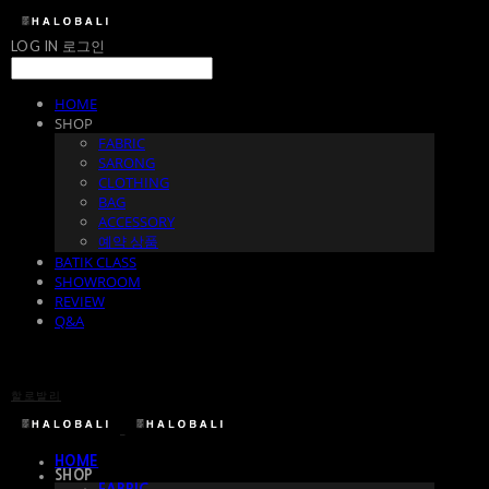
LOG IN
로그인
HOME
SHOP
FABRIC
SARONG
CLOTHING
BAG
ACCESSORY
예약 상품
BATIK CLASS
SHOWROOM
REVIEW
Q&A
할로발리
HOME
SHOP