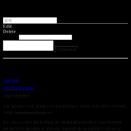
Edit
Delete
글쓴이
내용
Comment
Return To List
이용약관
개인정보처리방침
사업자정보확인
상호: 할로발리 | 대표: 김영현 | 개인정보관리책임자: 김영현 | 전화: 0507-1374-0688 |
이메일: halobalikorea@gmail.com
주소: 부산시 수영구 광안로 35번길 20, 2층 할로발리(HALOBLI) | 사업자등록번호:
644-36-00774
| 통신판매:
제 2020-부산 수영-0157 호
| 호스팅제공자: (주)식스샵