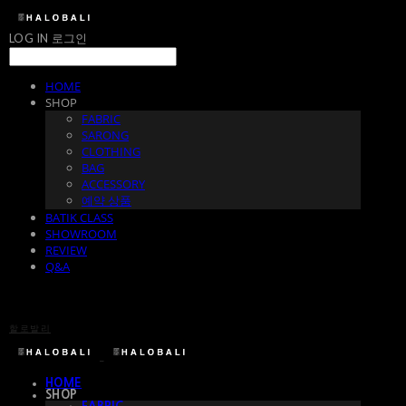
LOG IN
로그인
HOME
SHOP
FABRIC
SARONG
CLOTHING
BAG
ACCESSORY
예약 상품
BATIK CLASS
SHOWROOM
REVIEW
Q&A
할로발리
HOME
SHOP