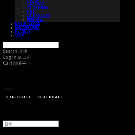
FABRIC
SARONG
CLOTHING
BAG
ACCESSORY
예약 상품
BATIK CLASS
SHOWROOM
REVIEW
Q&A
Search
검색
Log In
로그인
Cart
장바구니
할로발리