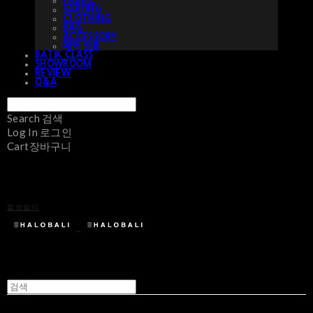
FABRIC
SARONG
CLOTHING
BAG
ACCESSORY
예약 상품
BATIK CLASS
SHOWROOM
REVIEW
Q&A
Search
검색
Log In
로그인
Cart
장바구니
할로발리