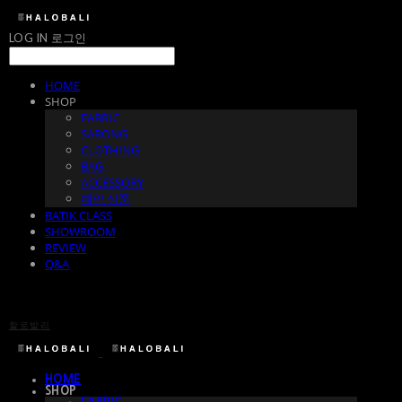
LOG IN
로그인
HOME
SHOP
FABRIC
SARONG
CLOTHING
BAG
ACCESSORY
예약 상품
BATIK CLASS
SHOWROOM
REVIEW
Q&A
할로발리
HOME
SHOP