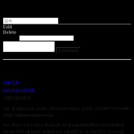
Edit
Delete
글쓴이
내용
Comment
Return To List
이용약관
개인정보처리방침
사업자정보확인
상호: 할로발리 | 대표: 김영현 | 개인정보관리책임자: 김영현 | 전화: 0507-1374-0688 |
이메일: halobalikorea@gmail.com
주소: 부산시 수영구 광안로 35번길 20, 2층 할로발리(HALOBLI) | 사업자등록번호:
644-36-00774
| 통신판매:
제 2020-부산 수영-0157 호
| 호스팅제공자: (주)식스샵