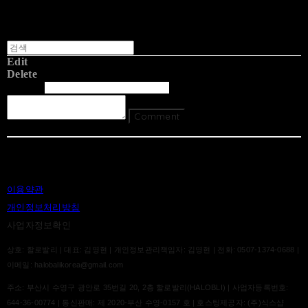
Edit
Delete
글쓴이
내용
Comment
Return To List
이용약관
개인정보처리방침
사업자정보확인
상호: 할로발리 | 대표: 김영현 | 개인정보관리책임자: 김영현 | 전화: 0507-1374-0688 |
이메일: halobalikorea@gmail.com
주소: 부산시 수영구 광안로 35번길 20, 2층 할로발리(HALOBLI) | 사업자등록번호:
644-36-00774
| 통신판매:
제 2020-부산 수영-0157 호
| 호스팅제공자: (주)식스샵