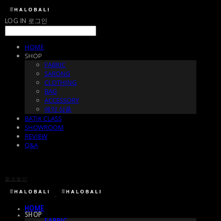
LOG IN
로그인
HOME
SHOP
FABRIC
SARONG
CLOTHING
BAG
ACCESSORY
예약 상품
BATIK CLASS
SHOWROOM
REVIEW
Q&A
할로발리
HOME
SHOP