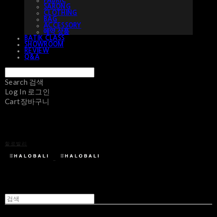
FABRIC
SARONG
CLOTHING
BAG
ACCESSORY
예약 상품
BATIK CLASS
SHOWROOM
REVIEW
Q&A
Search
검색
Log In
로그인
Cart
장바구니
할로발리