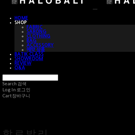
HOME
SHOP
FABRIC
SARONG
CLOTHING
BAG
ACCESSORY
예약 상품
BATIK CLASS
SHOWROOM
REVIEW
Q&A
Search
검색
Log In
로그인
Cart
장바구니
할로발리