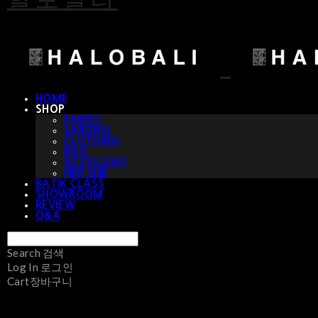
HOME
SHOP
FABRIC
SARONG
CLOTHING
BAG
ACCESSORY
예약 상품
BATIK CLASS
SHOWROOM
REVIEW
Q&A
Search
검색
Log In
로그인
Cart
장바구니