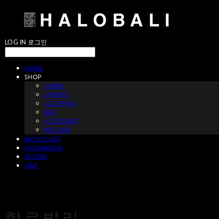
LOG IN
로그인
HOME
SHOP
FABRIC
SARONG
CLOTHING
BAG
ACCESSORY
예약 상품
BATIK CLASS
SHOWROOM
REVIEW
Q&A
할로발리