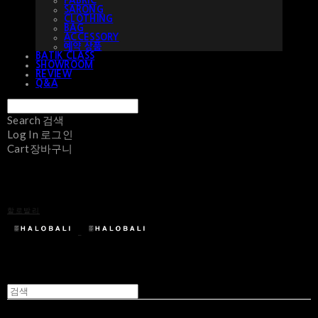
FABRIC
SARONG
CLOTHING
BAG
ACCESSORY
예약 상품
BATIK CLASS
SHOWROOM
REVIEW
Q&A
Search
검색
Log In
로그인
Cart
장바구니
할로발리