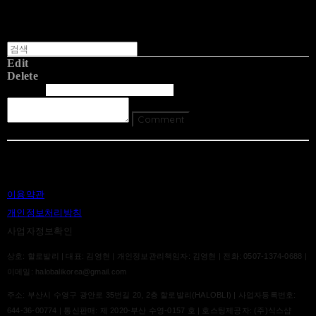
Edit
Delete
글쓴이
내용
Comment
Return To List
이용약관
개인정보처리방침
사업자정보확인
상호: 할로발리 | 대표: 김영현 | 개인정보관리책임자: 김영현 | 전화: 0507-1374-0688 |
이메일: halobalikorea@gmail.com
주소: 부산시 수영구 광안로 35번길 20, 2층 할로발리(HALOBLI) | 사업자등록번호:
644-36-00774
| 통신판매:
제 2020-부산 수영-0157 호
| 호스팅제공자: (주)식스샵