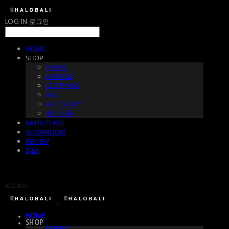
LOG IN
로그인
HOME
SHOP
FABRIC
SARONG
CLOTHING
BAG
ACCESSORY
예약 상품
BATIK CLASS
SHOWROOM
REVIEW
Q&A
할로발리
HOME
SHOP