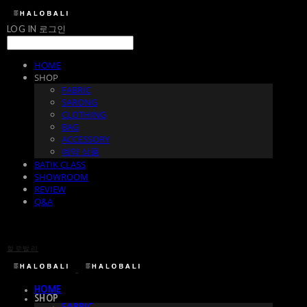
LOG IN
로그인
HOME
SHOP
FABRIC
SARONG
CLOTHING
BAG
ACCESSORY
예약 상품
BATIK CLASS
SHOWROOM
REVIEW
Q&A
할로발리
HOME
SHOP