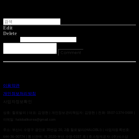
Edit
Delete
글쓴이
내용
Comment
Return To List
이용약관
개인정보처리방침
사업자정보확인
상호: 할로발리 | 대표: 김영현 | 개인정보관리책임자: 김영현 | 전화: 0507-1374-0688 |
이메일: halobalikorea@gmail.com
주소: 부산시 수영구 광안로 35번길 20, 2층 할로발리(HALOBLI) | 사업자등록번호:
644-36-00774
| 통신판매:
제 2020-부산 수영-0157 호
| 호스팅제공자: (주)식스샵