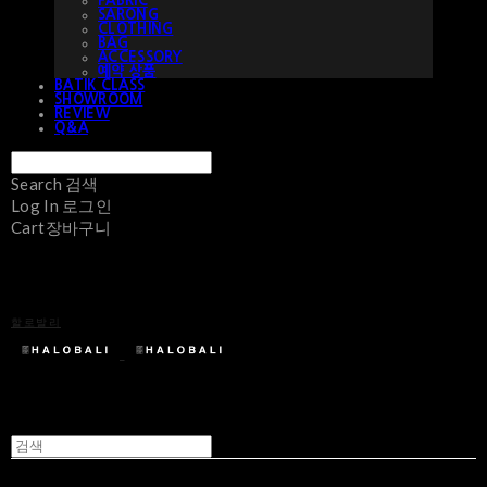
FABRIC
SARONG
CLOTHING
BAG
ACCESSORY
예약 상품
BATIK CLASS
SHOWROOM
REVIEW
Q&A
Search
검색
Log In
로그인
Cart
장바구니
할로발리