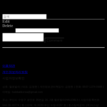
Edit
Delete
글쓴이
내용
Comment
Return To List
이용약관
개인정보처리방침
사업자정보확인
상호: 할로발리 | 대표: 김영현 | 개인정보관리책임자: 김영현 | 전화: 0507-1374-0688 |
이메일: halobalikorea@gmail.com
주소: 부산시 수영구 광안로 35번길 20, 2층 할로발리(HALOBLI) | 사업자등록번호:
644-36-00774
| 통신판매:
제 2020-부산 수영-0157 호
| 호스팅제공자: (주)식스샵