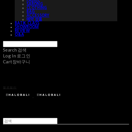
FABRIC
SARONG
CLOTHING
BAG
ACCESSORY
예약 상품
BATIK CLASS
SHOWROOM
REVIEW
Q&A
Search
검색
Log In
로그인
Cart
장바구니
할로발리