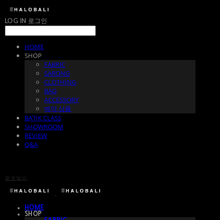
LOG IN
로그인
HOME
SHOP
FABRIC
SARONG
CLOTHING
BAG
ACCESSORY
예약 상품
BATIK CLASS
SHOWROOM
REVIEW
Q&A
할로발리
HOME
SHOP