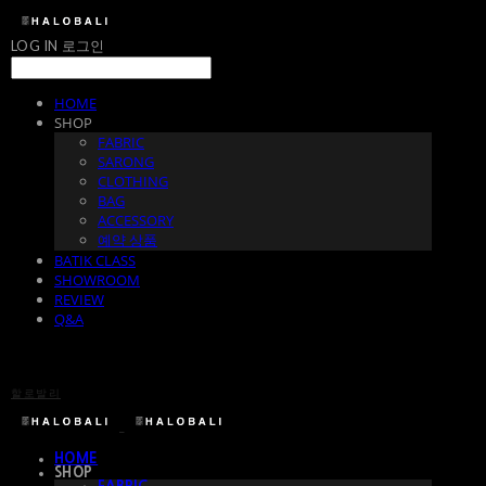
LOG IN
로그인
HOME
SHOP
FABRIC
SARONG
CLOTHING
BAG
ACCESSORY
예약 상품
BATIK CLASS
SHOWROOM
REVIEW
Q&A
할로발리
HOME
SHOP