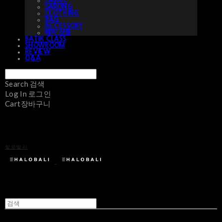
FABRIC
SARONG
CLOTHING
BAG
ACCESSORY
예약 상품
BATIK CLASS
SHOWROOM
REVIEW
Q&A
Search
검색
Log In
로그인
Cart
장바구니
할로발리