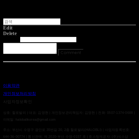
Edit
Delete
글쓴이
내용
Comment
Return To List
이용약관
개인정보처리방침
사업자정보확인
상호: 할로발리 | 대표: 김영현 | 개인정보관리책임자: 김영현 | 전화: 0507-1374-0688 |
이메일: halobalikorea@gmail.com
주소: 부산시 수영구 광안로 35번길 20, 2층 할로발리(HALOBLI) | 사업자등록번호:
644-36-00774
| 통신판매:
제 2020-부산 수영-0157 호
| 호스팅제공자: (주)식스샵