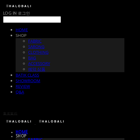
LOG IN
로그인
HOME
SHOP
FABRIC
SARONG
CLOTHING
BAG
ACCESSORY
예약 상품
BATIK CLASS
SHOWROOM
REVIEW
Q&A
할로발리
HOME
SHOP