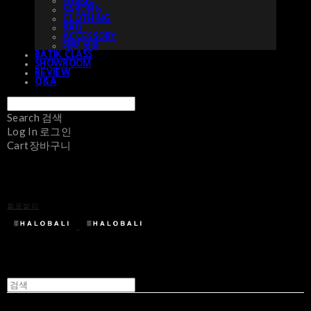
FABRIC
SARONG
CLOTHING
BAG
ACCESSORY
예약 상품
BATIK CLASS
SHOWROOM
REVIEW
Q&A
Search
검색
Log In
로그인
Cart
장바구니
할로발리