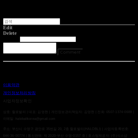
Edit
Delete
글쓴이
내용
Comment
Return To List
이용약관
개인정보처리방침
사업자정보확인
상호: 할로발리 | 대표: 김영현 | 개인정보관리책임자: 김영현 | 전화: 0507-1374-0688 |
이메일: halobalikorea@gmail.com
주소: 부산시 수영구 광안로 35번길 20, 2층 할로발리(HALOBLI) | 사업자등록번호:
644-36-00774
| 통신판매:
제 2020-부산 수영-0157 호
| 호스팅제공자: (주)식스샵