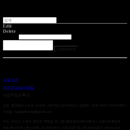
Edit
Delete
글쓴이
내용
Comment
Return To List
이용약관
개인정보처리방침
사업자정보확인
상호: 할로발리 | 대표: 김영현 | 개인정보관리책임자: 김영현 | 전화: 0507-1374-0688 |
이메일: halobalikorea@gmail.com
주소: 부산시 수영구 광안로 35번길 20, 2층 할로발리(HALOBLI) | 사업자등록번호:
644-36-00774
| 통신판매:
제 2020-부산 수영-0157 호
| 호스팅제공자: (주)식스샵