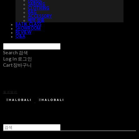
FABRIC
SARONG
CLOTHING
BAG
ACCESSORY
예약 상품
BATIK CLASS
SHOWROOM
REVIEW
Q&A
Search
검색
Log In
로그인
Cart
장바구니
할로발리