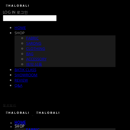
LOG IN
로그인
HOME
SHOP
FABRIC
SARONG
CLOTHING
BAG
ACCESSORY
예약 상품
BATIK CLASS
SHOWROOM
REVIEW
Q&A
할로발리
HOME
SHOP