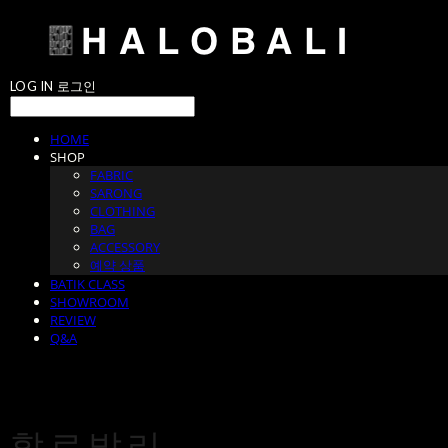
LOG IN
로그인
HOME
SHOP
FABRIC
SARONG
CLOTHING
BAG
ACCESSORY
예약 상품
BATIK CLASS
SHOWROOM
REVIEW
Q&A
할로발리