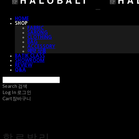
HOME
SHOP
FABRIC
SARONG
CLOTHING
BAG
ACCESSORY
예약 상품
BATIK CLASS
SHOWROOM
REVIEW
Q&A
Search
검색
Log In
로그인
Cart
장바구니
할로발리