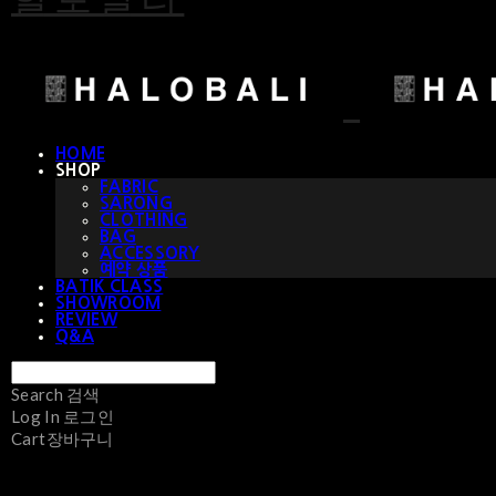
HOME
SHOP
FABRIC
SARONG
CLOTHING
BAG
ACCESSORY
예약 상품
BATIK CLASS
SHOWROOM
REVIEW
Q&A
Search
검색
Log In
로그인
Cart
장바구니