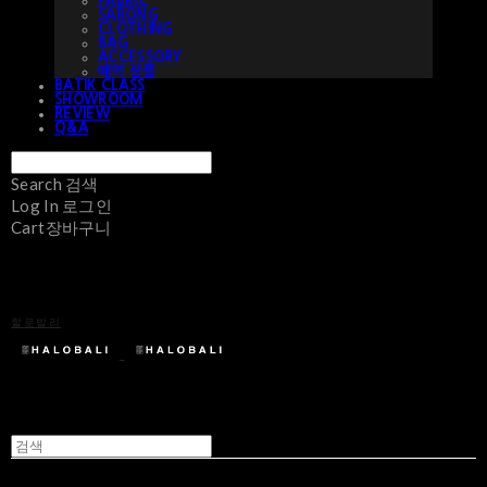
FABRIC
SARONG
CLOTHING
BAG
ACCESSORY
예약 상품
BATIK CLASS
SHOWROOM
REVIEW
Q&A
Search
검색
Log In
로그인
Cart
장바구니
할로발리