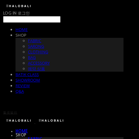
LOG IN
로그인
HOME
SHOP
FABRIC
SARONG
CLOTHING
BAG
ACCESSORY
예약 상품
BATIK CLASS
SHOWROOM
REVIEW
Q&A
할로발리
HOME
SHOP