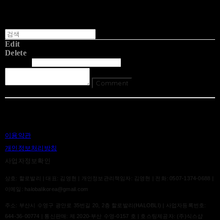
Edit
Delete
글쓴이
내용
Comment
Return To List
이용약관
개인정보처리방침
사업자정보확인
상호: 할로발리 | 대표: 김영현 | 개인정보관리책임자: 김영현 | 전화: 0507-1374-0688 |
이메일: halobalikorea@gmail.com
주소: 부산시 수영구 광안로 35번길 20, 2층 할로발리(HALOBLI) | 사업자등록번호:
644-36-00774
| 통신판매:
제 2020-부산 수영-0157 호
| 호스팅제공자: (주)식스샵