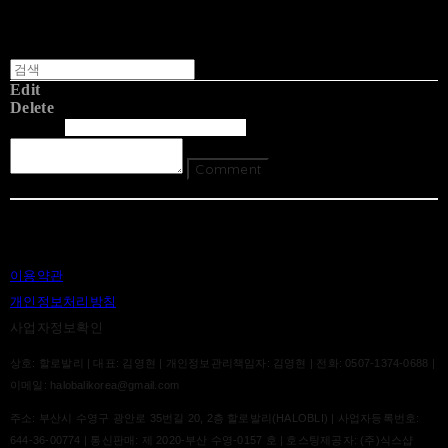
Edit
Delete
글쓴이
내용
Comment
Return To List
이용약관
개인정보처리방침
사업자정보확인
상호: 할로발리 | 대표: 김영현 | 개인정보관리책임자: 김영현 | 전화: 0507-1374-0688 |
이메일: halobalikorea@gmail.com
주소: 부산시 수영구 광안로 35번길 20, 2층 할로발리(HALOBLI) | 사업자등록번호:
644-36-00774
| 통신판매:
제 2020-부산 수영-0157 호
| 호스팅제공자: (주)식스샵