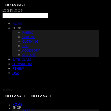
LOG IN
로그인
HOME
SHOP
FABRIC
SARONG
CLOTHING
BAG
ACCESSORY
예약 상품
BATIK CLASS
SHOWROOM
REVIEW
Q&A
할로발리
HOME
SHOP