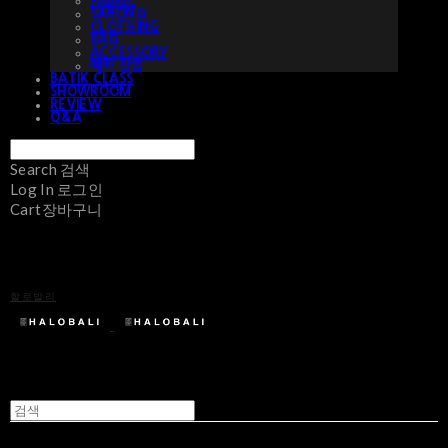
FABRIC
SARONG
CLOTHING
BAG
ACCESSORY
예약 상품
BATIK CLASS
SHOWROOM
REVIEW
Q&A
Search
검색
Log In
로그인
Cart
장바구니
할로발리