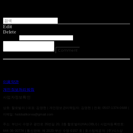
Edit
Delete
글쓴이
내용
Comment
Return To List
이용약관
개인정보처리방침
사업자정보확인
상호: 할로발리 | 대표: 김영현 | 개인정보관리책임자: 김영현 | 전화: 0507-1374-0688 |
이메일: halobalikorea@gmail.com
주소: 부산시 수영구 광안로 35번길 20, 2층 할로발리(HALOBLI) | 사업자등록번호:
644-36-00774
| 통신판매:
제 2020-부산 수영-0157 호
| 호스팅제공자: (주)식스샵