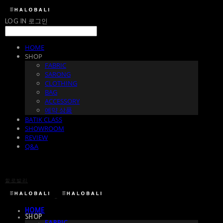
LOG IN
로그인
HOME
SHOP
FABRIC
SARONG
CLOTHING
BAG
ACCESSORY
예약 상품
BATIK CLASS
SHOWROOM
REVIEW
Q&A
할로발리
HOME
SHOP