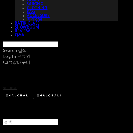
FABRIC
SARONG
CLOTHING
BAG
ACCESSORY
예약 상품
BATIK CLASS
SHOWROOM
REVIEW
Q&A
Search
검색
Log In
로그인
Cart
장바구니
할로발리