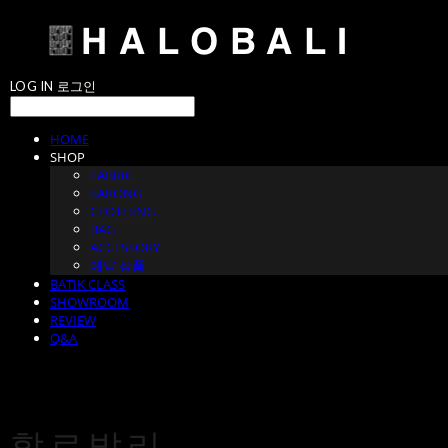
LOG IN
로그인
HOME
SHOP
FABRIC
SARONG
CLOTHING
BAG
ACCESSORY
예약 상품
BATIK CLASS
SHOWROOM
REVIEW
Q&A
할로발리