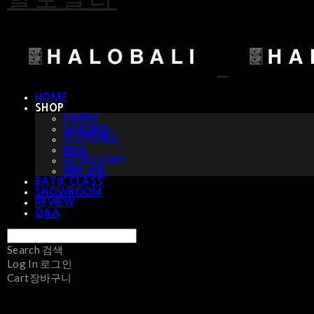
HOME
SHOP
FABRIC
SARONG
CLOTHING
BAG
ACCESSORY
예약 상품
BATIK CLASS
SHOWROOM
REVIEW
Q&A
Search
검색
Log In
로그인
Cart
장바구니