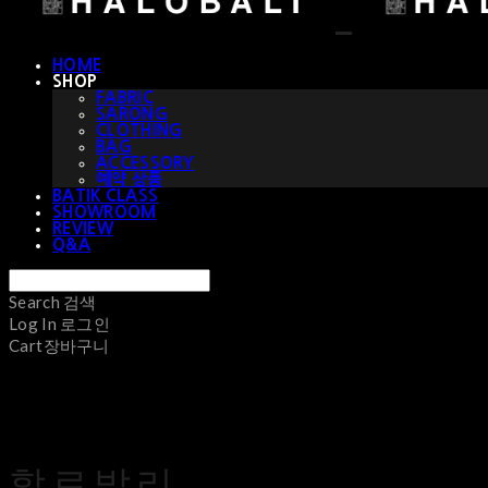
HOME
SHOP
FABRIC
SARONG
CLOTHING
BAG
ACCESSORY
예약 상품
BATIK CLASS
SHOWROOM
REVIEW
Q&A
Search
검색
Log In
로그인
Cart
장바구니
할로발리