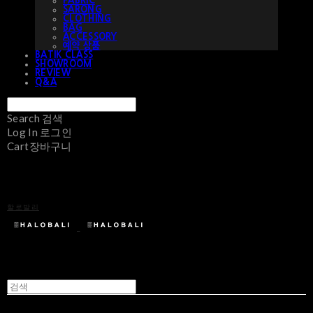
FABRIC
SARONG
CLOTHING
BAG
ACCESSORY
예약 상품
BATIK CLASS
SHOWROOM
REVIEW
Q&A
Search
검색
Log In
로그인
Cart
장바구니
할로발리