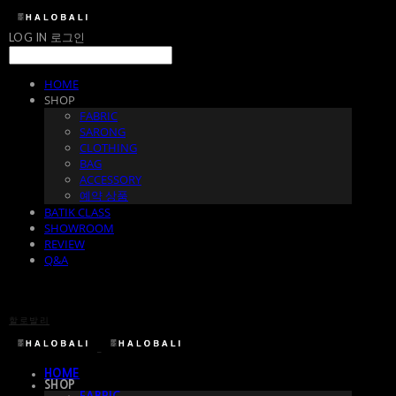
LOG IN
로그인
HOME
SHOP
FABRIC
SARONG
CLOTHING
BAG
ACCESSORY
예약 상품
BATIK CLASS
SHOWROOM
REVIEW
Q&A
할로발리
HOME
SHOP