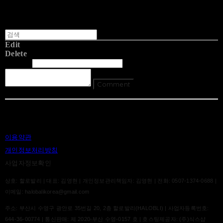
Edit
Delete
글쓴이
내용
Comment
Return To List
이용약관
개인정보처리방침
사업자정보확인
상호: 할로발리 | 대표: 김영현 | 개인정보관리책임자: 김영현 | 전화: 0507-1374-0688 |
이메일: halobalikorea@gmail.com
주소: 부산시 수영구 광안로 35번길 20, 2층 할로발리(HALOBLI) | 사업자등록번호:
644-36-00774
| 통신판매:
제 2020-부산 수영-0157 호
| 호스팅제공자: (주)식스샵