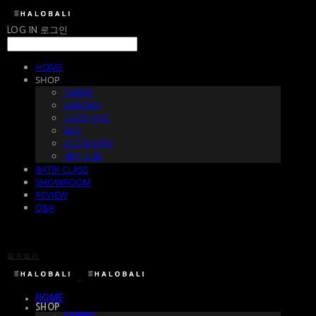
LOG IN
로그인
HOME
SHOP
FABRIC
SARONG
CLOTHING
BAG
ACCESSORY
예약 상품
BATIK CLASS
SHOWROOM
REVIEW
Q&A
할로발리
HOME
SHOP