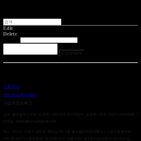
Edit
Delete
글쓴이
내용
Comment
Return To List
이용약관
개인정보처리방침
사업자정보확인
상호: 할로발리 | 대표: 김영현 | 개인정보관리책임자: 김영현 | 전화: 0507-1374-0688 |
이메일: halobalikorea@gmail.com
주소: 부산시 수영구 광안로 35번길 20, 2층 할로발리(HALOBLI) | 사업자등록번호:
644-36-00774
| 통신판매:
제 2020-부산 수영-0157 호
| 호스팅제공자: (주)식스샵