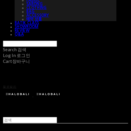
FABRIC
SARONG
CLOTHING
BAG
ACCESSORY
예약 상품
BATIK CLASS
SHOWROOM
REVIEW
Q&A
Search
검색
Log In
로그인
Cart
장바구니
할로발리