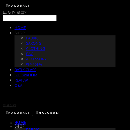
LOG IN
로그인
HOME
SHOP
FABRIC
SARONG
CLOTHING
BAG
ACCESSORY
예약 상품
BATIK CLASS
SHOWROOM
REVIEW
Q&A
할로발리
HOME
SHOP