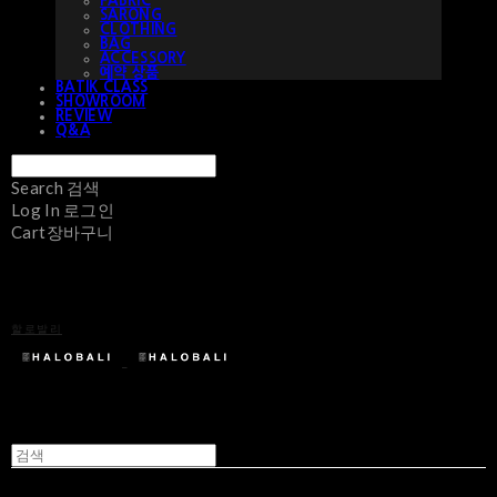
FABRIC
SARONG
CLOTHING
BAG
ACCESSORY
예약 상품
BATIK CLASS
SHOWROOM
REVIEW
Q&A
Search
검색
Log In
로그인
Cart
장바구니
할로발리