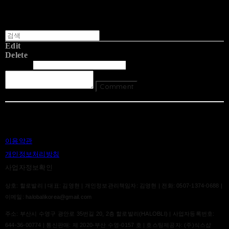
Edit
Delete
글쓴이
내용
Comment
Return To List
이용약관
개인정보처리방침
사업자정보확인
상호: 할로발리 | 대표: 김영현 | 개인정보관리책임자: 김영현 | 전화: 0507-1374-0688 |
이메일: halobalikorea@gmail.com
주소: 부산시 수영구 광안로 35번길 20, 2층 할로발리(HALOBLI) | 사업자등록번호:
644-36-00774
| 통신판매:
제 2020-부산 수영-0157 호
| 호스팅제공자: (주)식스샵