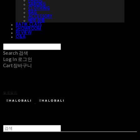
FABRIC
SARONG
CLOTHING
BAG
ACCESSORY
예약 상품
BATIK CLASS
SHOWROOM
REVIEW
Q&A
Search
검색
Log In
로그인
Cart
장바구니
할로발리