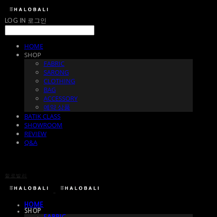
LOG IN
로그인
HOME
SHOP
FABRIC
SARONG
CLOTHING
BAG
ACCESSORY
예약 상품
BATIK CLASS
SHOWROOM
REVIEW
Q&A
할로발리
HOME
SHOP