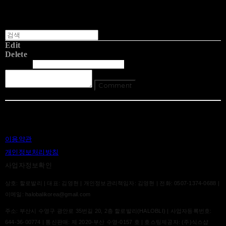
Edit
Delete
글쓴이
내용
Comment
Return To List
이용약관
개인정보처리방침
사업자정보확인
상호: 할로발리 | 대표: 김영현 | 개인정보관리책임자: 김영현 | 전화: 0507-1374-0688 |
이메일: halobalikorea@gmail.com
주소: 부산시 수영구 광안로 35번길 20, 2층 할로발리(HALOBLI) | 사업자등록번호:
644-36-00774
| 통신판매:
제 2020-부산 수영-0157 호
| 호스팅제공자: (주)식스샵