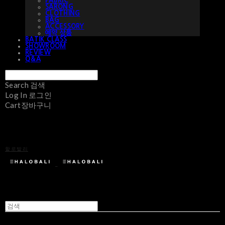
FABRIC
SARONG
CLOTHING
BAG
ACCESSORY
예약 상품
BATIK CLASS
SHOWROOM
REVIEW
Q&A
Search
검색
Log In
로그인
Cart
장바구니
할로발리