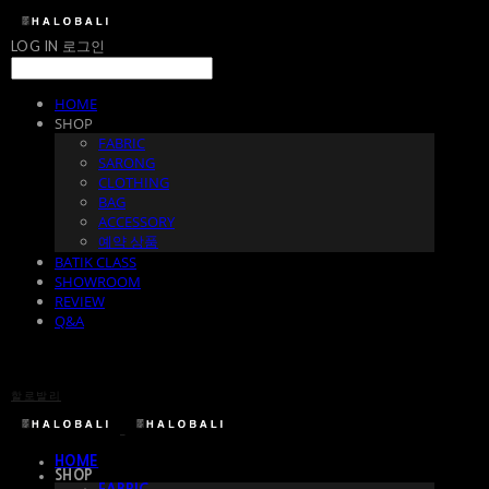
LOG IN
로그인
HOME
SHOP
FABRIC
SARONG
CLOTHING
BAG
ACCESSORY
예약 상품
BATIK CLASS
SHOWROOM
REVIEW
Q&A
할로발리
HOME
SHOP