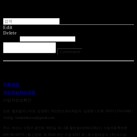
Edit
Delete
글쓴이
내용
Comment
Return To List
이용약관
개인정보처리방침
사업자정보확인
상호: 할로발리 | 대표: 김영현 | 개인정보관리책임자: 김영현 | 전화: 0507-1374-0688 |
이메일: halobalikorea@gmail.com
주소: 부산시 수영구 광안로 35번길 20, 2층 할로발리(HALOBLI) | 사업자등록번호:
644-36-00774
| 통신판매:
제 2020-부산 수영-0157 호
| 호스팅제공자: (주)식스샵