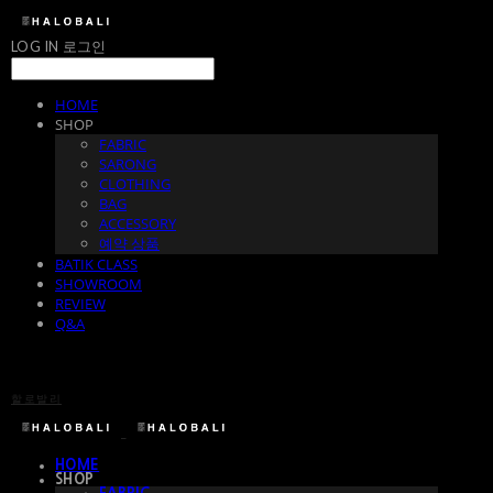
LOG IN
로그인
HOME
SHOP
FABRIC
SARONG
CLOTHING
BAG
ACCESSORY
예약 상품
BATIK CLASS
SHOWROOM
REVIEW
Q&A
할로발리
HOME
SHOP