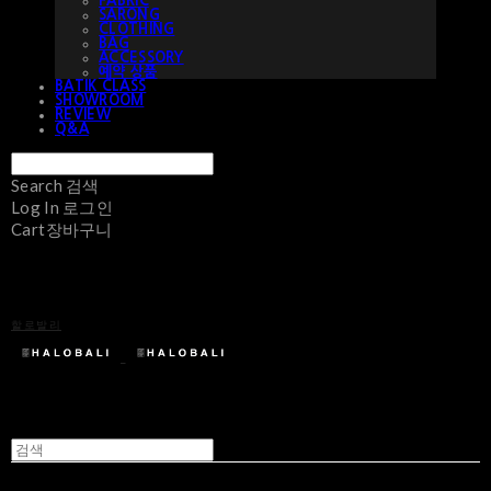
FABRIC
SARONG
CLOTHING
BAG
ACCESSORY
예약 상품
BATIK CLASS
SHOWROOM
REVIEW
Q&A
Search
검색
Log In
로그인
Cart
장바구니
할로발리