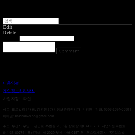
Edit
Delete
글쓴이
내용
Comment
Return To List
이용약관
개인정보처리방침
사업자정보확인
상호: 할로발리 | 대표: 김영현 | 개인정보관리책임자: 김영현 | 전화: 0507-1374-0688 |
이메일: halobalikorea@gmail.com
주소: 부산시 수영구 광안로 35번길 20, 2층 할로발리(HALOBLI) | 사업자등록번호:
644-36-00774
| 통신판매:
제 2020-부산 수영-0157 호
| 호스팅제공자: (주)식스샵