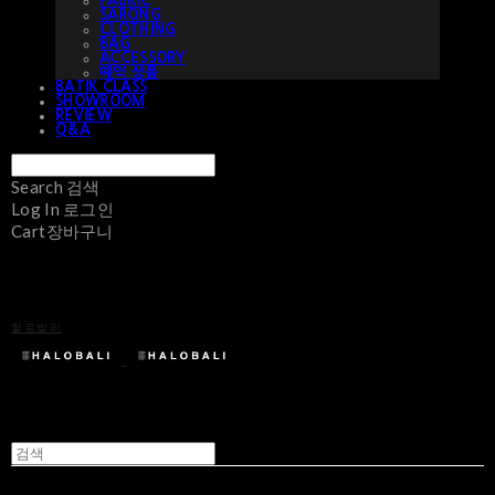
FABRIC
SARONG
CLOTHING
BAG
ACCESSORY
예약 상품
BATIK CLASS
SHOWROOM
REVIEW
Q&A
Search
검색
Log In
로그인
Cart
장바구니
할로발리