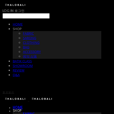
LOG IN
로그인
HOME
SHOP
FABRIC
SARONG
CLOTHING
BAG
ACCESSORY
예약 상품
BATIK CLASS
SHOWROOM
REVIEW
Q&A
할로발리
HOME
SHOP