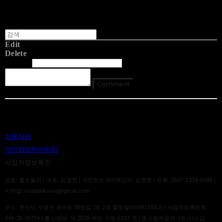
Edit
Delete
글쓴이
내용
Comment
Return To List
이용약관
개인정보처리방침
사업자정보확인
상호: 할로발리 | 대표: 김영현 | 개인정보관리책임자: 김영현 | 전화: 0507-1374-0688 |
이메일: halobalikorea@gmail.com
주소: 부산시 수영구 광안로 35번길 20, 2층 할로발리(HALOBLI) | 사업자등록번호:
644-36-00774
| 통신판매:
제 2020-부산 수영-0157 호
| 호스팅제공자: (주)식스샵