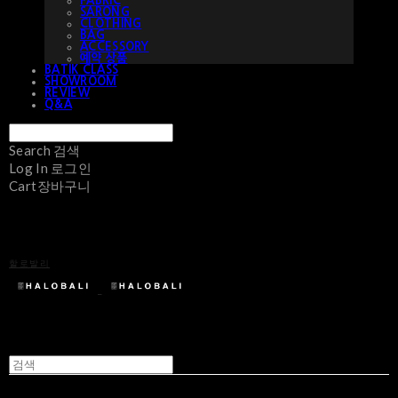
FABRIC
SARONG
CLOTHING
BAG
ACCESSORY
예약 상품
BATIK CLASS
SHOWROOM
REVIEW
Q&A
Search
검색
Log In
로그인
Cart
장바구니
할로발리