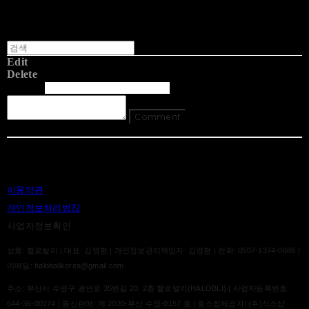
Edit
Delete
글쓴이
내용
Comment
Return To List
이용약관
개인정보처리방침
사업자정보확인
상호: 할로발리 | 대표: 김영현 | 개인정보관리책임자: 김영현 | 전화: 0507-1374-0688 |
이메일: halobalikorea@gmail.com
주소: 부산시 수영구 광안로 35번길 20, 2층 할로발리(HALOBLI) | 사업자등록번호:
644-36-00774
| 통신판매:
제 2020-부산 수영-0157 호
| 호스팅제공자: (주)식스샵