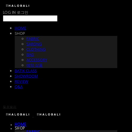
LOG IN
로그인
HOME
SHOP
FABRIC
SARONG
CLOTHING
BAG
ACCESSORY
예약 상품
BATIK CLASS
SHOWROOM
REVIEW
Q&A
할로발리
HOME
SHOP