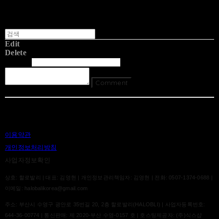
Edit
Delete
글쓴이
내용
Comment
Return To List
이용약관
개인정보처리방침
사업자정보확인
상호: 할로발리 | 대표: 김영현 | 개인정보관리책임자: 김영현 | 전화: 0507-1374-0688 |
이메일: halobalikorea@gmail.com
주소: 부산시 수영구 광안로 35번길 20, 2층 할로발리(HALOBLI) | 사업자등록번호:
644-36-00774
| 통신판매:
제 2020-부산 수영-0157 호
| 호스팅제공자: (주)식스샵