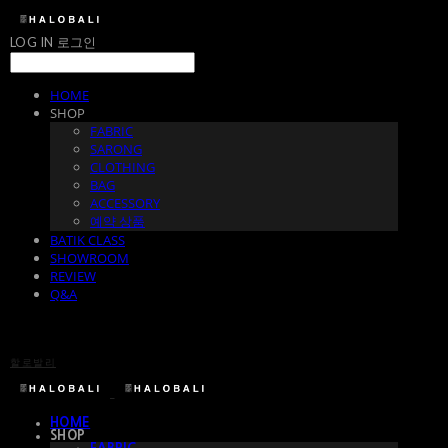
LOG IN
로그인
HOME
SHOP
FABRIC
SARONG
CLOTHING
BAG
ACCESSORY
예약 상품
BATIK CLASS
SHOWROOM
REVIEW
Q&A
할로발리
HOME
SHOP