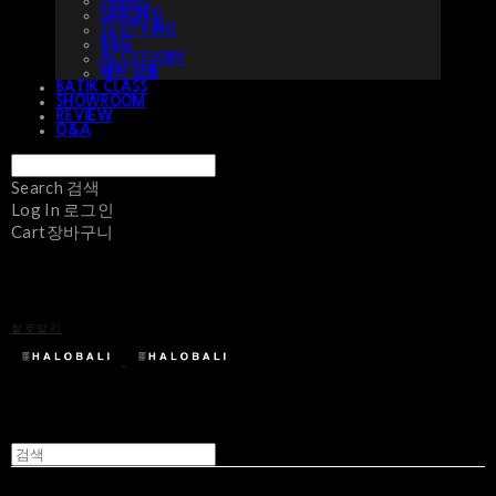
FABRIC
SARONG
CLOTHING
BAG
ACCESSORY
예약 상품
BATIK CLASS
SHOWROOM
REVIEW
Q&A
Search
검색
Log In
로그인
Cart
장바구니
할로발리