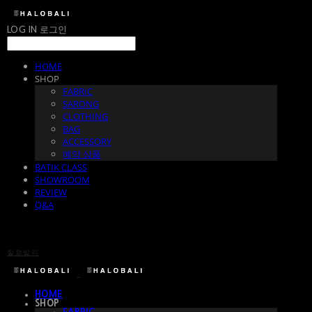
LOG IN
로그인
HOME
SHOP
FABRIC
SARONG
CLOTHING
BAG
ACCESSORY
예약 상품
BATIK CLASS
SHOWROOM
REVIEW
Q&A
할로발리
HOME
SHOP