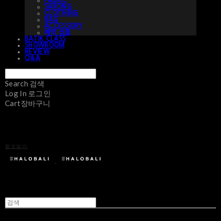
FABRIC
SARONG
CLOTHING
BAG
ACCESSORY
예약 상품
BATIK CLASS
SHOWROOM
REVIEW
Q&A
Search
검색
Log In
로그인
Cart
장바구니
할로발리