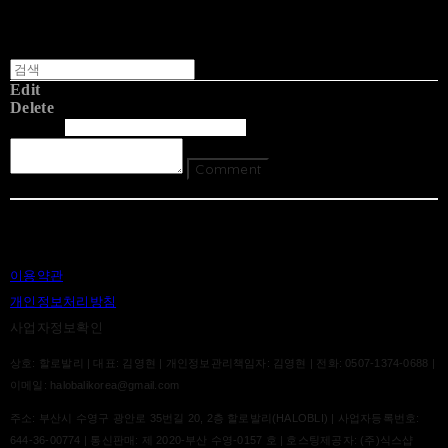
Edit
Delete
글쓴이
내용
Comment
Return To List
이용약관
개인정보처리방침
사업자정보확인
상호: 할로발리 | 대표: 김영현 | 개인정보관리책임자: 김영현 | 전화: 0507-1374-0688 |
이메일: halobalikorea@gmail.com
주소: 부산시 수영구 광안로 35번길 20, 2층 할로발리(HALOBLI) | 사업자등록번호:
644-36-00774
| 통신판매:
제 2020-부산 수영-0157 호
| 호스팅제공자: (주)식스샵