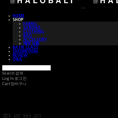
HOME
SHOP
FABRIC
SARONG
CLOTHING
BAG
ACCESSORY
예약 상품
BATIK CLASS
SHOWROOM
REVIEW
Q&A
Search
검색
Log In
로그인
Cart
장바구니
할로발리