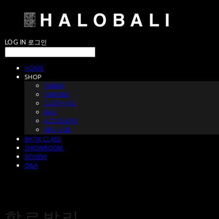
LOG IN
로그인
HOME
SHOP
FABRIC
SARONG
CLOTHING
BAG
ACCESSORY
예약 상품
BATIK CLASS
SHOWROOM
REVIEW
Q&A
할로발리