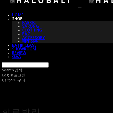
HOME
SHOP
FABRIC
SARONG
CLOTHING
BAG
ACCESSORY
예약 상품
BATIK CLASS
SHOWROOM
REVIEW
Q&A
Search
검색
Log In
로그인
Cart
장바구니
할로발리