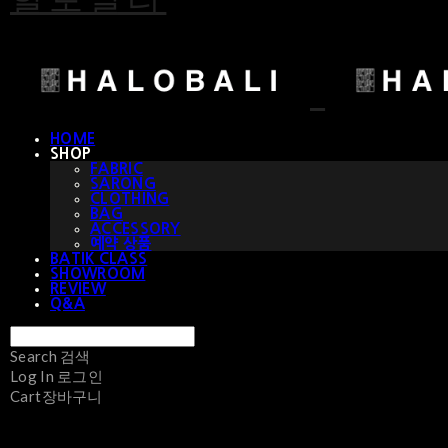
HOME
SHOP
FABRIC
SARONG
CLOTHING
BAG
ACCESSORY
예약 상품
BATIK CLASS
SHOWROOM
REVIEW
Q&A
Search
검색
Log In
로그인
Cart
장바구니