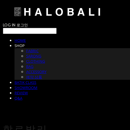
LOG IN
로그인
HOME
SHOP
FABRIC
SARONG
CLOTHING
BAG
ACCESSORY
예약 상품
BATIK CLASS
SHOWROOM
REVIEW
Q&A
할로발리