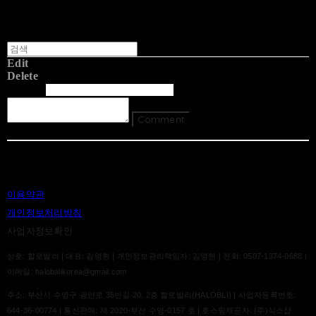
Edit
Delete
글쓴이
내용
Comment
Return To List
이용약관
개인정보처리방침
사업자정보확인
상호: 할로발리 | 대표: 김영현 | 개인정보관리책임자: 김영현 | 전화: 0507-1374-0688 |
이메일: halobalikorea@gmail.com
주소: 부산시 수영구 광안로 35번길 20, 2층 할로발리(HALOBLI) | 사업자등록번호:
644-36-00774
| 통신판매:
제 2020-부산 수영-0157 호
| 호스팅제공자: (주)식스샵