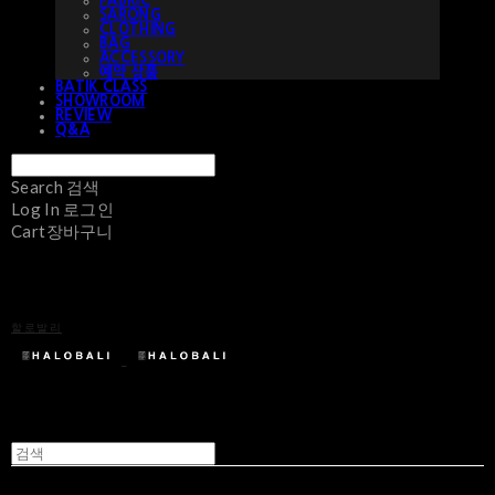
FABRIC
SARONG
CLOTHING
BAG
ACCESSORY
예약 상품
BATIK CLASS
SHOWROOM
REVIEW
Q&A
Search
검색
Log In
로그인
Cart
장바구니
할로발리