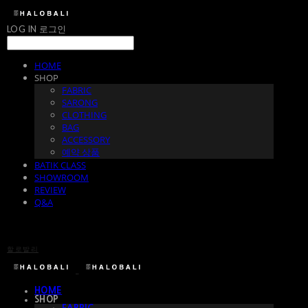
LOG IN
로그인
HOME
SHOP
FABRIC
SARONG
CLOTHING
BAG
ACCESSORY
예약 상품
BATIK CLASS
SHOWROOM
REVIEW
Q&A
할로발리
HOME
SHOP