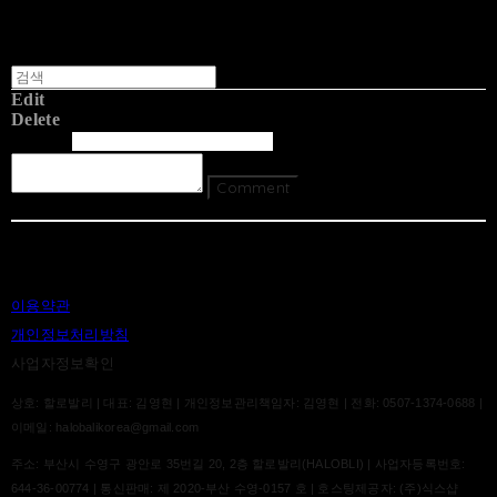
Edit
Delete
글쓴이
내용
Comment
Return To List
이용약관
개인정보처리방침
사업자정보확인
상호: 할로발리 | 대표: 김영현 | 개인정보관리책임자: 김영현 | 전화: 0507-1374-0688 |
이메일: halobalikorea@gmail.com
주소: 부산시 수영구 광안로 35번길 20, 2층 할로발리(HALOBLI) | 사업자등록번호:
644-36-00774
| 통신판매:
제 2020-부산 수영-0157 호
| 호스팅제공자: (주)식스샵