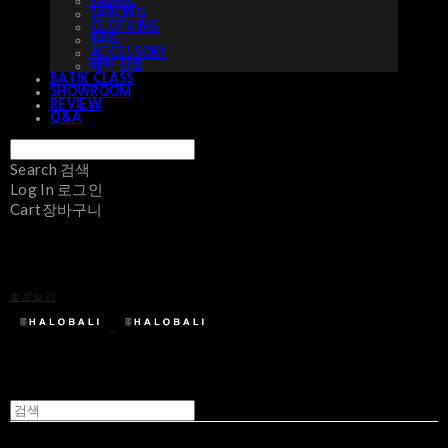
FABRIC
SARONG
CLOTHING
BAG
ACCESSORY
예약 상품
BATIK CLASS
SHOWROOM
REVIEW
Q&A
Search
검색
Log In
로그인
Cart
장바구니
할로발리