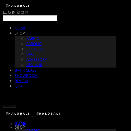
LOG IN
로그인
HOME
SHOP
FABRIC
SARONG
CLOTHING
BAG
ACCESSORY
예약 상품
BATIK CLASS
SHOWROOM
REVIEW
Q&A
할로발리
HOME
SHOP