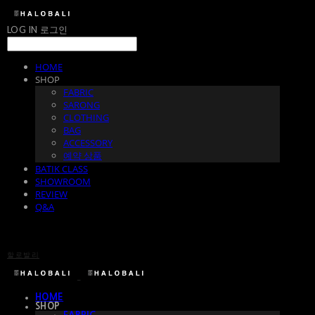
LOG IN
로그인
HOME
SHOP
FABRIC
SARONG
CLOTHING
BAG
ACCESSORY
예약 상품
BATIK CLASS
SHOWROOM
REVIEW
Q&A
할로발리
HOME
SHOP