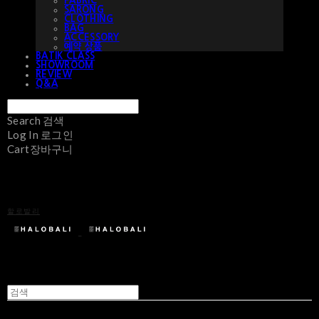
FABRIC
SARONG
CLOTHING
BAG
ACCESSORY
예약 상품
BATIK CLASS
SHOWROOM
REVIEW
Q&A
Search
검색
Log In
로그인
Cart
장바구니
할로발리