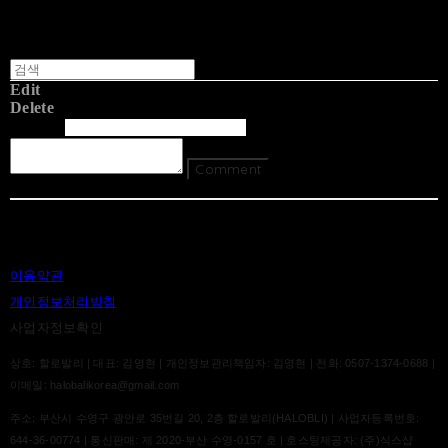
Edit
Delete
글쓴이
내용
Comment
Return To List
이용약관
개인정보처리방침
사업자정보확인
상호: 할로발리 | 대표: 김영현 | 개인정보관리책임자: 김영현 | 전화: 0507-1374-0688 |
이메일: halobalikorea@gmail.com
주소: 부산시 수영구 광안로 35번길 20, 2층 할로발리(HALOBLI) | 사업자등록번호:
644-36-00774
| 통신판매:
제 2020-부산 수영-0157 호
| 호스팅제공자: (주)식스샵