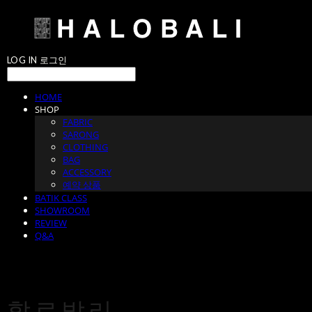
LOG IN
로그인
HOME
SHOP
FABRIC
SARONG
CLOTHING
BAG
ACCESSORY
예약 상품
BATIK CLASS
SHOWROOM
REVIEW
Q&A
할로발리