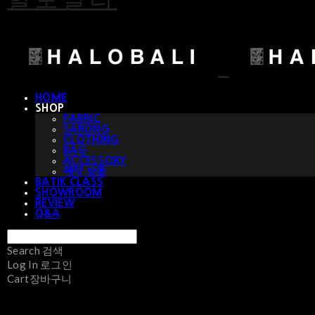
HOME
SHOP
FABRIC
SARONG
CLOTHING
BAG
ACCESSORY
예약 상품
BATIK CLASS
SHOWROOM
REVIEW
Q&A
Search
검색
Log In
로그인
Cart
장바구니