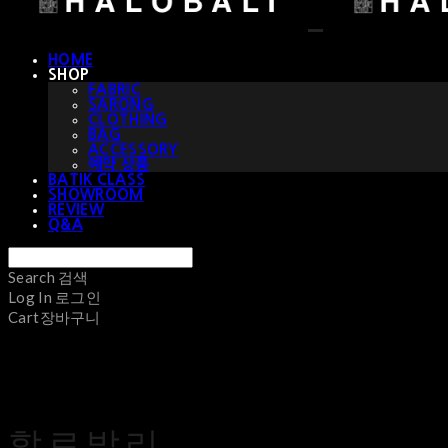
HOME
SHOP
FABRIC
SARONG
CLOTHING
BAG
ACCESSORY
예약 상품
BATIK CLASS
SHOWROOM
REVIEW
Q&A
Search
검색
Log In
로그인
Cart
장바구니
할로발리