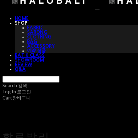
HOME
SHOP
FABRIC
SARONG
CLOTHING
BAG
ACCESSORY
예약 상품
BATIK CLASS
SHOWROOM
REVIEW
Q&A
Search
검색
Log In
로그인
Cart
장바구니
할로발리