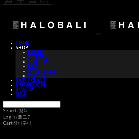
HOME
SHOP
FABRIC
SARONG
CLOTHING
BAG
ACCESSORY
예약 상품
BATIK CLASS
SHOWROOM
REVIEW
Q&A
Search
검색
Log In
로그인
Cart
장바구니