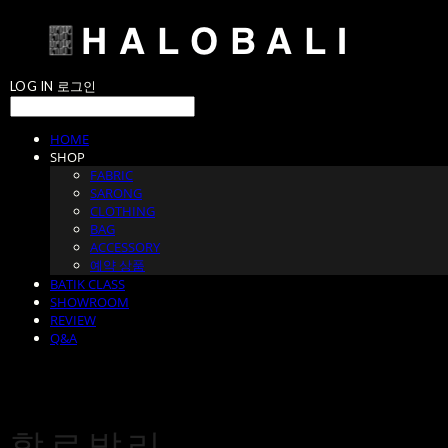
LOG IN
로그인
HOME
SHOP
FABRIC
SARONG
CLOTHING
BAG
ACCESSORY
예약 상품
BATIK CLASS
SHOWROOM
REVIEW
Q&A
할로발리