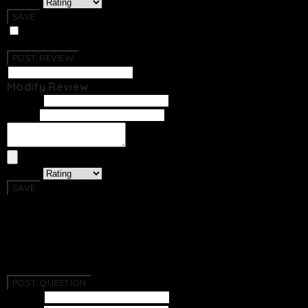
Rating
SAVE
Photo Review
No Reviews Have Been Created.
POST REVIEW
Modify Review
Writer
Email
Rating
SAVE
Return To List
No Questions Have Been Created.
POST QUESTION
Subject