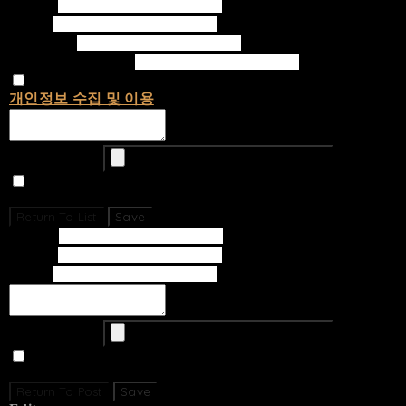
Writer
Email
Password
Confirm Password
개인정보 수집 및 이용
에 동의합니다.
Upload Image
Set secret
Return To List
Save
Subject
Writer
Email
Upload Image
Set secret
Return To Post
Save