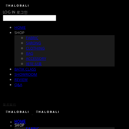
LOG IN
로그인
HOME
SHOP
FABRIC
SARONG
CLOTHING
BAG
ACCESSORY
예약 상품
BATIK CLASS
SHOWROOM
REVIEW
Q&A
할로발리
HOME
SHOP