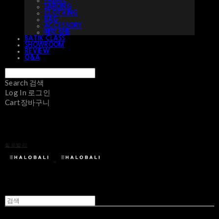
FABRIC
SARONG
CLOTHING
BAG
ACCESSORY
예약 상품
BATIK CLASS
SHOWROOM
REVIEW
Q&A
Search
검색
Log In
로그인
Cart
장바구니
할로발리