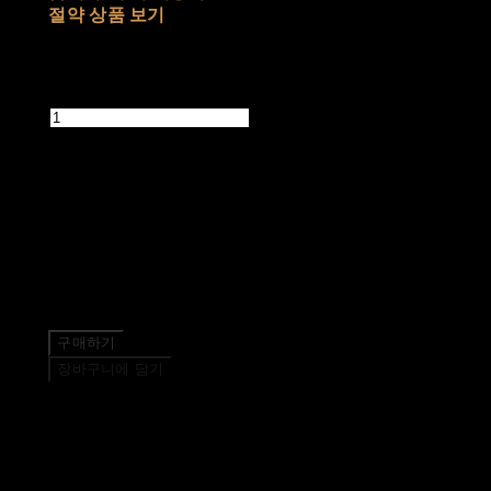
절약 상품 보기
추가 금액
수량
품절된 상품입니다.
주문 수량
0개
총 상품 금액
0원
구매하기
장바구니에 담기