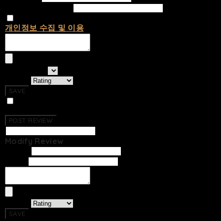
Confirm Password
개인정보 수집 및 이용
에 동의합니다.
선택하세요
Rating
SAVE
Photo Review
No Reviews Have Been Created.
POST REVIEW
Modify Review
Writer
Email
Rating
SAVE