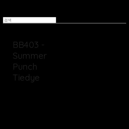
BB403 -
Summer
Punch
Tiedye
100% 핸드메이드 바틱
텍스타일
재질 : 100% 면 (Poplin
Cotton 40수)
*원단은 1/2마 단위로 판