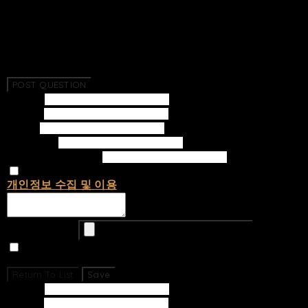
Return To List
No Questions Have Been Created.
POST QUESTION
Subject
Writer
Email
Password
Confirm Password
개인정보 수집 및 이용
에 동의합니다.
Upload Image
Set secret
Return To List
Save
Subject
Writer