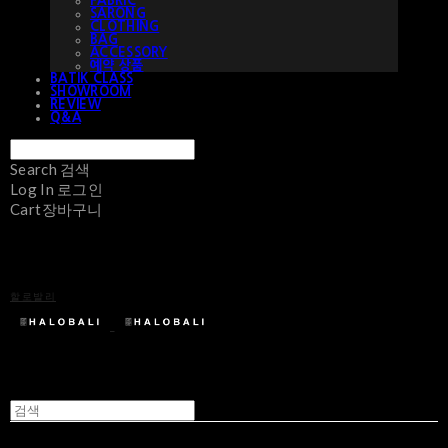
FABRIC
SARONG
CLOTHING
BAG
ACCESSORY
예약 상품
BATIK CLASS
SHOWROOM
REVIEW
Q&A
Search
검색
Log In
로그인
Cart
장바구니
할로발리