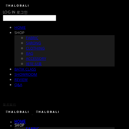
LOG IN
로그인
HOME
SHOP
FABRIC
SARONG
CLOTHING
BAG
ACCESSORY
예약 상품
BATIK CLASS
SHOWROOM
REVIEW
Q&A
할로발리
HOME
SHOP