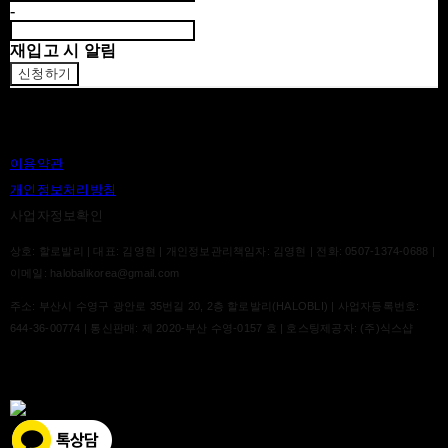
-
재입고 시 알림
신청하기
이용약관
개인정보처리방침
사업자정보확인
상호: 할로발리 | 대표: 김영현 | 개인정보관리책임자: 김영현 | 전화: 0507-1374-0688 |
이메일: halobalikorea@gmail.com
주소: 부산시 수영구 광안로 35번길 20, 2층 할로발리(HALOBLI) | 사업자등록번호:
644-36-00774
| 통신판매:
제 2020-부산 수영-0157 호
| 호스팅제공자: (주)식스샵