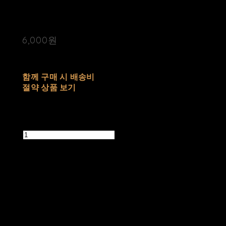
매됩니다
6,000원
배송비
-
함께 구매 시 배송비
절약 상품 보기
추가 금액
수량
품절된 상품입니다.
주문 수량
0개
총 상품 금액
0원