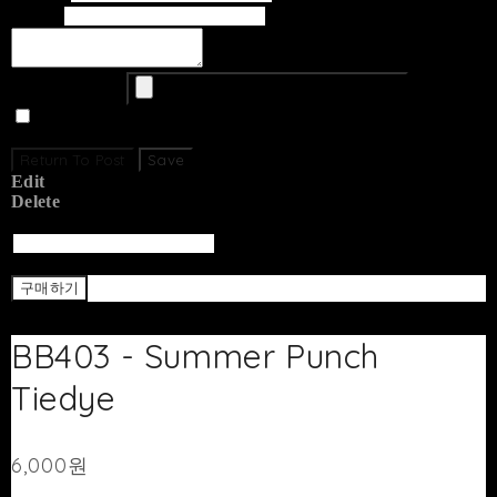
Email
Upload Image
Set secret
Return To Post
Save
Edit
Delete
Return To List
Return
구매하기
BB403 - Summer Punch
Tiedye
6,000원