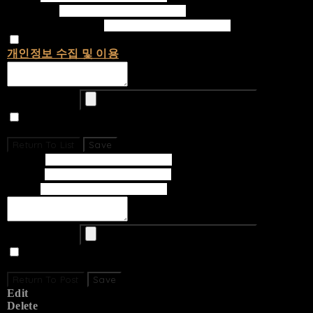
Password
Confirm Password
개인정보 수집 및 이용
에 동의합니다.
Upload Image
Set secret
Return To List
Save
Subject
Writer
Email
Upload Image
Set secret
Return To Post
Save
Edit
Delete