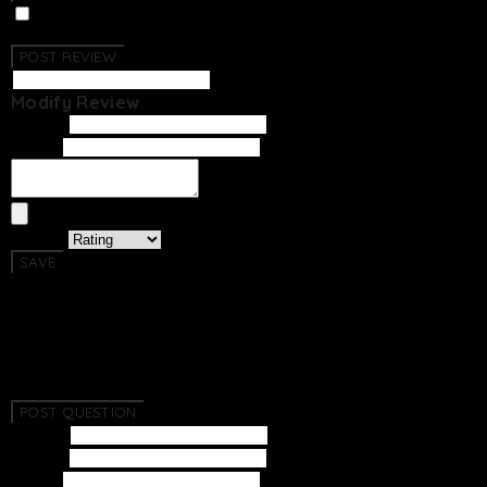
Photo Review
No Reviews Have Been Created.
POST REVIEW
Modify Review
Writer
Email
Rating
SAVE
Return To List
No Questions Have Been Created.
POST QUESTION
Subject
Writer
Email