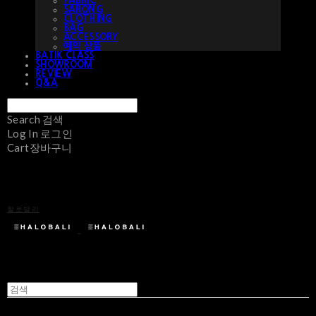
FABRIC
SARONG
CLOTHING
BAG
ACCESSORY
예약 상품
BATIK CLASS
SHOWROOM
REVIEW
Q&A
Search
검색
Log In
로그인
Cart
장바구니
할로발리