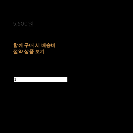
매됩니다
5,600원
배송비
-
함께 구매 시 배송비
절약 상품 보기
추가 금액
수량
품절된 상품입니다.
주문 수량
0개
총 상품 금액
0원