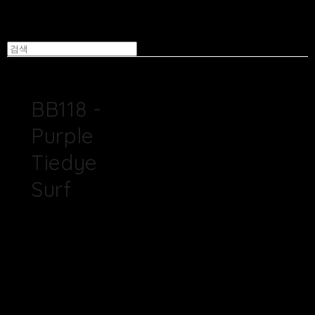
BB118 -
Purple
Tiedye
Surf
100% 핸드메이드 바틱
텍스타일
재질 : 100% 면 (Poplin
Cotton 30수)
*원단은 1/2마 단위로 판