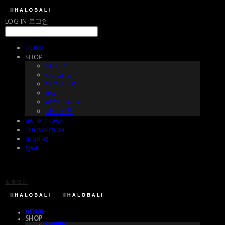
LOG IN
로그인
HOME
SHOP
FABRIC
SARONG
CLOTHING
BAG
ACCESSORY
예약 상품
BATIK CLASS
SHOWROOM
REVIEW
Q&A
할로발리
HOME
SHOP