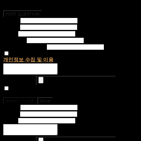
No Questions Have Been Created.
POST QUESTION
Subject
Writer
Email
Password
Confirm Password
개인정보 수집 및 이용
에 동의합니다.
Upload Image
Set secret
Return To List
Save
Subject
Writer
Email