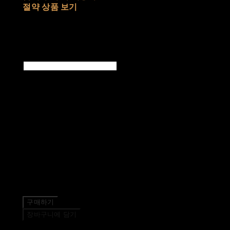
절약 상품 보기
추가 금액
희망 색상 최대 3개
(상세페이지 참고)
품절된 상품입니다.
주문 수량
0개
총 상품 금액
0원
구매하기
장바구니에 담기