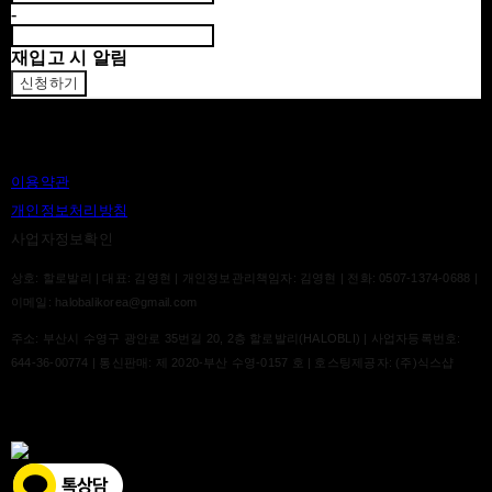
-
재입고 시 알림
신청하기
이용약관
개인정보처리방침
사업자정보확인
상호: 할로발리 | 대표: 김영현 | 개인정보관리책임자: 김영현 | 전화: 0507-1374-0688 |
이메일: halobalikorea@gmail.com
주소: 부산시 수영구 광안로 35번길 20, 2층 할로발리(HALOBLI) | 사업자등록번호:
644-36-00774
| 통신판매:
제 2020-부산 수영-0157 호
| 호스팅제공자: (주)식스샵