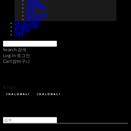
FABRIC
SARONG
CLOTHING
BAG
ACCESSORY
예약 상품
BATIK CLASS
SHOWROOM
REVIEW
Q&A
Search
검색
Log In
로그인
Cart
장바구니
할로발리