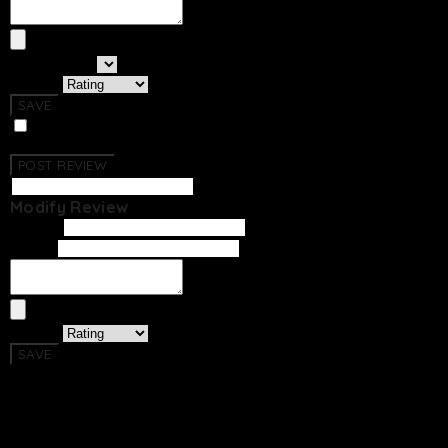
선택하세요
Rating
SAVE
Photo Review
No Reviews Have Been Created.
POST REVIEW
Modify Review
Writer
Email
Rating
SAVE
Return To List