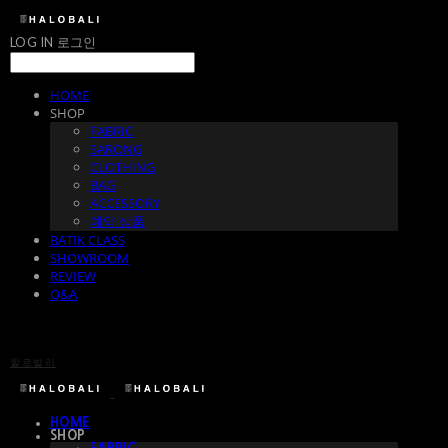
LOG IN
로그인
HOME
SHOP
FABRIC
SARONG
CLOTHING
BAG
ACCESSORY
예약 상품
BATIK CLASS
SHOWROOM
REVIEW
Q&A
할로발리
HOME
SHOP