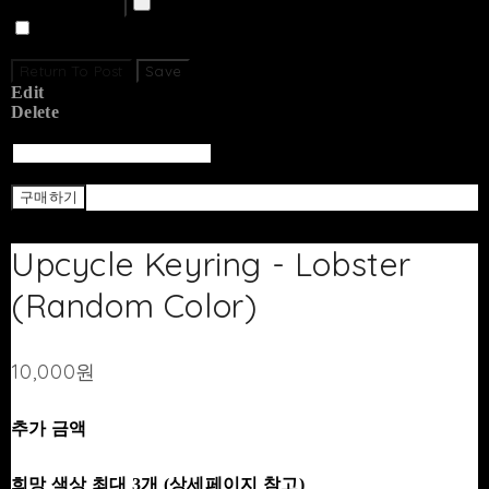
Upload Image
Set secret
Return To Post
Save
Edit
Delete
Return To List
Return
구매하기
Upcycle Keyring - Lobster
(Random Color)
10,000원
추가 금액
희망 색상 최대 3개 (상세페이지 참고)