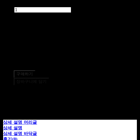
수량
품절된 상품입니다.
주문 수량
0개
총 상품 금액
0원
구매하기
장바구니에 담기
상세 설명 머리글
상세 설명
상세 설명 바닥글
후기(0)