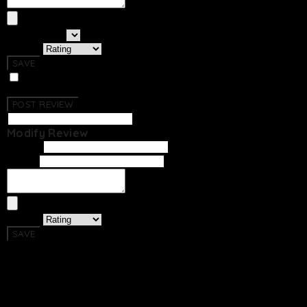
선택하세요
Rating
SAVE
Photo Review
No Reviews Have Been Created.
POST REVIEW
Modify Review
Writer
Email
Rating
SAVE
Return To List