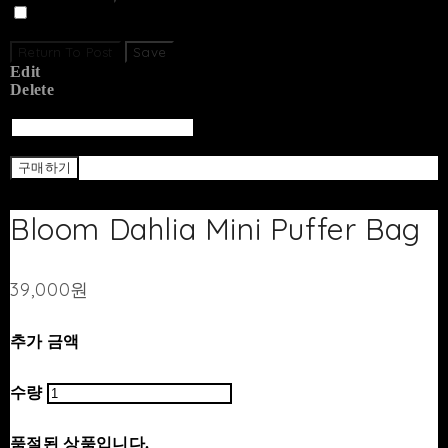
Set secret
Return To Post
Save
Edit
Delete
Return To List
Return
구매하기
Bloom Dahlia Mini Puffer Bag
39,000원
추가 금액
수량
품절된 상품입니다.