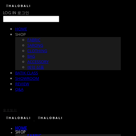
LOG IN
로그인
HOME
SHOP
FABRIC
SARONG
CLOTHING
BAG
ACCESSORY
예약 상품
BATIK CLASS
SHOWROOM
REVIEW
Q&A
할로발리
HOME
SHOP