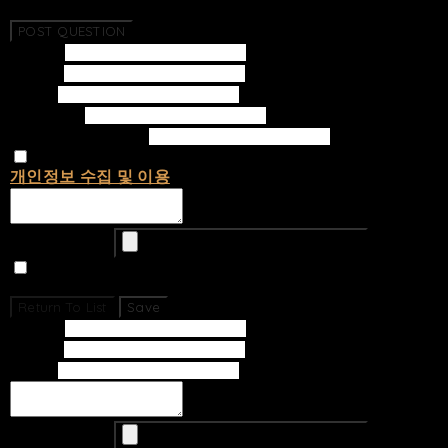
No Questions Have Been Created.
POST QUESTION
Subject
Writer
Email
Password
Confirm Password
개인정보 수집 및 이용
에 동의합니다.
Upload Image
Set secret
Return To List
Save
Subject
Writer
Email
Upload Image