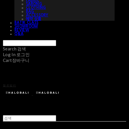
FABRIC
SARONG
CLOTHING
BAG
ACCESSORY
예약 상품
BATIK CLASS
SHOWROOM
REVIEW
Q&A
Search
검색
Log In
로그인
Cart
장바구니
할로발리