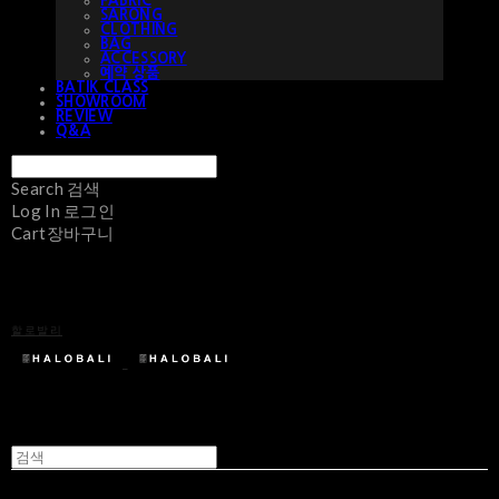
FABRIC
SARONG
CLOTHING
BAG
ACCESSORY
예약 상품
BATIK CLASS
SHOWROOM
REVIEW
Q&A
Search
검색
Log In
로그인
Cart
장바구니
할로발리