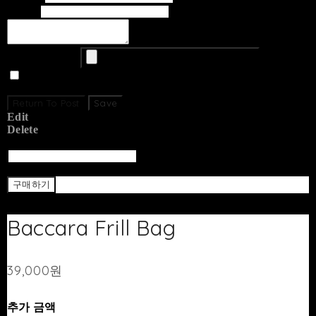
Email
Upload Image
Set secret
Return To Post
Save
Edit
Delete
Return To List
Return
구매하기
Baccara Frill Bag
39,000원
추가 금액