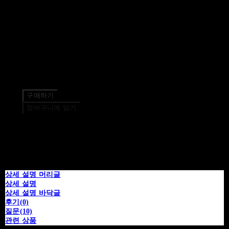
품절된 상품입니다.
주문 수량
0개
총 상품 금액
0원
구매하기
장바구니에 담기
상세 설명 머리글
상세 설명
상세 설명 바닥글
후기(0)
질문(10)
관련 상품