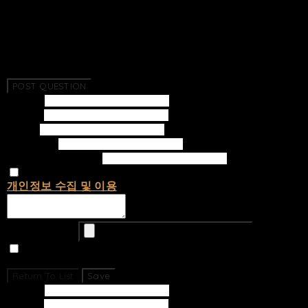
Return To List
No Questions Have Been Created.
POST QUESTION
Subject
Writer
Email
Password
Confirm Password
개인정보 수집 및 이용
에 동의합니다.
Upload Image
Set secret
Return To List
Save
Subject
Writer