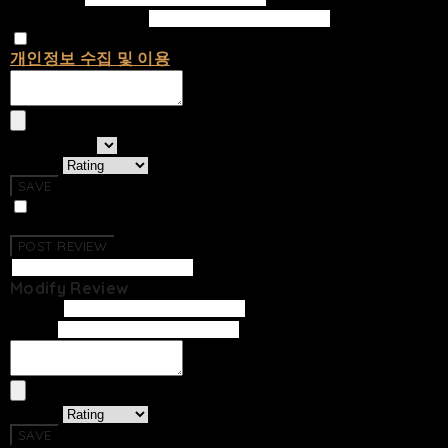
Confirm Password
개인정보 수집 및 이용
에 동의합니다.
선택하세요
Rating
SAVE
Photo Review
No Reviews Have Been Created.
POST REVIEW
Modify Review
Writer
Email
Rating
SAVE