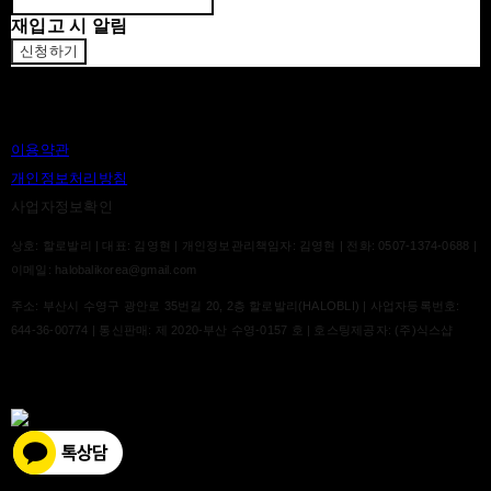
재입고 시 알림
신청하기
이용약관
개인정보처리방침
사업자정보확인
상호: 할로발리 | 대표: 김영현 | 개인정보관리책임자: 김영현 | 전화: 0507-1374-0688 |
이메일: halobalikorea@gmail.com
주소: 부산시 수영구 광안로 35번길 20, 2층 할로발리(HALOBLI) | 사업자등록번호:
644-36-00774
| 통신판매:
제 2020-부산 수영-0157 호
| 호스팅제공자: (주)식스샵