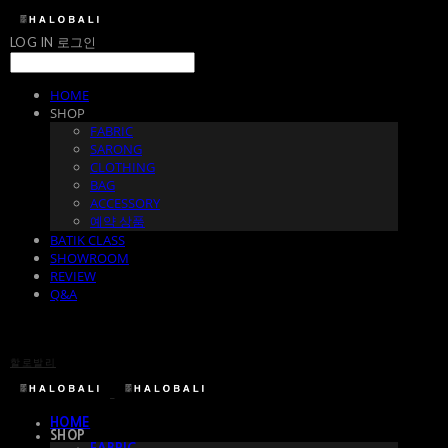
LOG IN
로그인
HOME
SHOP
FABRIC
SARONG
CLOTHING
BAG
ACCESSORY
예약 상품
BATIK CLASS
SHOWROOM
REVIEW
Q&A
할로발리
HOME
SHOP