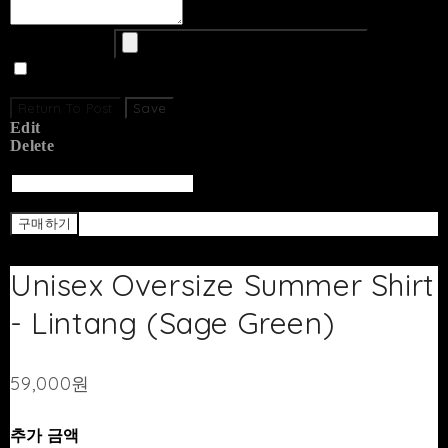
Upload Image
Set secret
Return To Post
Save
Edit
Delete
Return To List
Return
구매하기
Unisex Oversize Summer Shirt
- Lintang (Sage Green)
59,000원
추가 금액