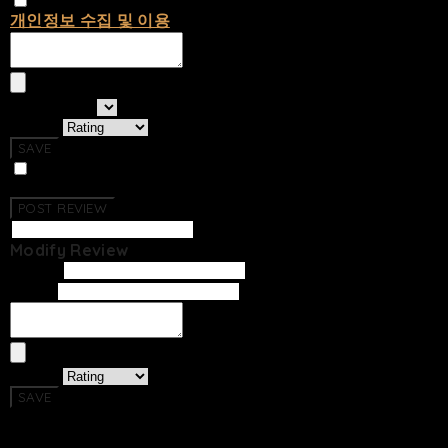
개인정보 수집 및 이용
에 동의합니다.
선택하세요
Rating
SAVE
Photo Review
No Reviews Have Been Created.
POST REVIEW
Modify Review
Writer
Email
Rating
SAVE
Return To List