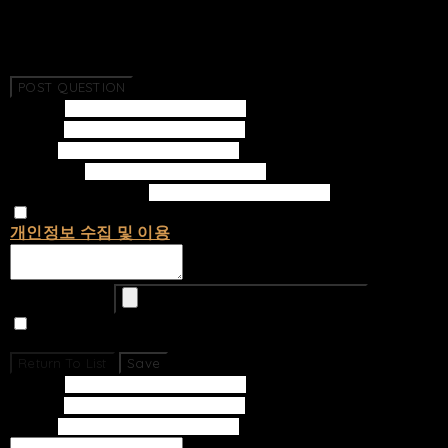
No Questions Have Been Created.
POST QUESTION
Subject
Writer
Email
Password
Confirm Password
개인정보 수집 및 이용
에 동의합니다.
Upload Image
Set secret
Return To List
Save
Subject
Writer
Email