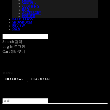
FABRIC
SARONG
CLOTHING
BAG
ACCESSORY
예약 상품
BATIK CLASS
SHOWROOM
REVIEW
Q&A
Search
검색
Log In
로그인
Cart
장바구니
할로발리