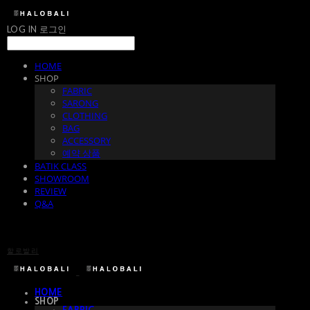
LOG IN
로그인
HOME
SHOP
FABRIC
SARONG
CLOTHING
BAG
ACCESSORY
예약 상품
BATIK CLASS
SHOWROOM
REVIEW
Q&A
할로발리
HOME
SHOP