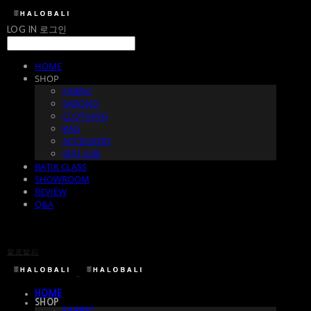
LOG IN
로그인
HOME
SHOP
FABRIC
SARONG
CLOTHING
BAG
ACCESSORY
예약 상품
BATIK CLASS
SHOWROOM
REVIEW
Q&A
할로발리
HOME
SHOP