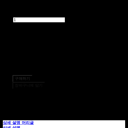
수량
품절된 상품입니다.
주문 수량
0개
총 상품 금액
0원
구매하기
장바구니에 담기
상세 설명 머리글
상세 설명