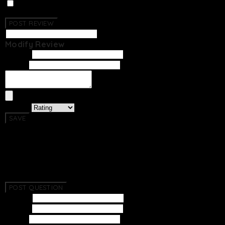
Photo Review
No Reviews Have Been Created.
POST REVIEW
Modify Review
Writer
Email
Rating
SAVE
Return To List
No Questions Have Been Created.
POST QUESTION
Subject
Writer
Email