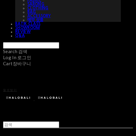
FABRIC
SARONG
CLOTHING
BAG
ACCESSORY
예약 상품
BATIK CLASS
SHOWROOM
REVIEW
Q&A
Search
검색
Log In
로그인
Cart
장바구니
할로발리