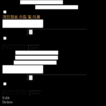
Password
Confirm Password
개인정보 수집 및 이용
에 동의합니다.
Upload Image
Set secret
Return To List
Save
Subject
Writer
Email
Upload Image
Set secret
Return To Post
Save
Edit
Delete