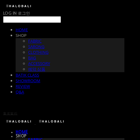
LOG IN
로그인
HOME
SHOP
FABRIC
SARONG
CLOTHING
BAG
ACCESSORY
예약 상품
BATIK CLASS
SHOWROOM
REVIEW
Q&A
할로발리
HOME
SHOP