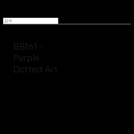
BB161 -
Purple
Dotted Art
100% 핸드메이드 바틱
텍스타일
재질 : 100% 면 (Poplin
Cotton 30수)
*원단은 1/2마 단위로 판
매됩니다