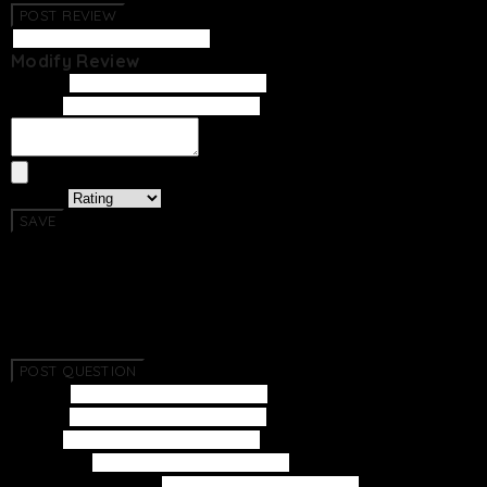
POST REVIEW
Modify Review
Writer
Email
Rating
SAVE
Return To List
No Questions Have Been Created.
POST QUESTION
Subject
Writer
Email
Password
Confirm Password