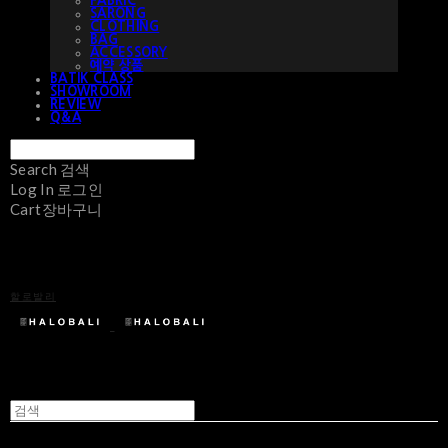
FABRIC
SARONG
CLOTHING
BAG
ACCESSORY
예약 상품
BATIK CLASS
SHOWROOM
REVIEW
Q&A
Search
검색
Log In
로그인
Cart
장바구니
할로발리