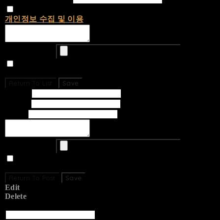
개인정보 수집 및 이용
에 동의합니다.
Upload Image
Set secret
Return To List
Save
Subject
Writer
Email
Upload Image
Set secret
Return To Post
Save
Edit
Delete
Return To List